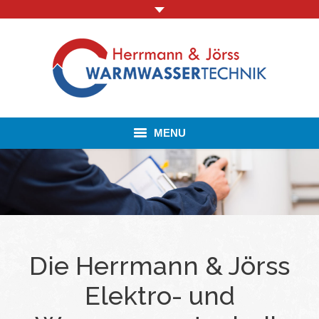
MENU
Startseite
Leistungen
Über uns
Die Herrmann & Jörss
Kontakt
Elektro- und
Impressum